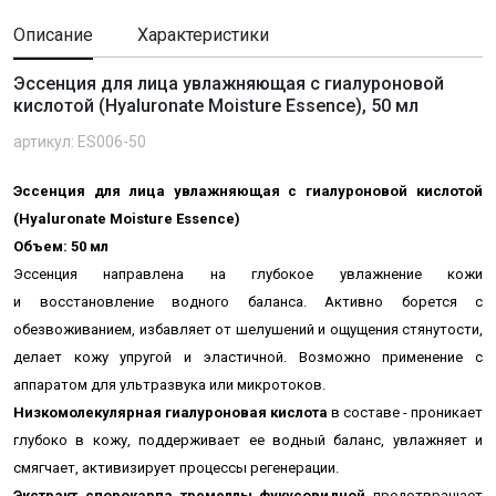
Описание
Характеристики
Эссенция для лица увлажняющая с гиалуроновой
кислотой (Hyaluronate Moisture Essence), 50 мл
артикул: ES006-50
Эссенция для лица увлажняющая с гиалуроновой кислотой
(Hyaluronate Moisture Essence)
Объем: 50 мл
Эссенция направлена на глубокое увлажнение кожи
и
восстановление водного баланса
. Активно борется с
обезвоживанием,
избавляет от шелушений и ощущения стянутости,
делает кожу упругой и эластичной.
Возможно применение с
аппаратом для ультразвука или микротоков.
Низкомолекулярная гиалуроновая кислота
в составе - проникает
глубоко в кожу, поддерживает ее водный баланс, увлажняет и
смягчает, активизирует процессы регенерации.
Экстракт спорокарпа тремеллы фукусовидной
предотвращает