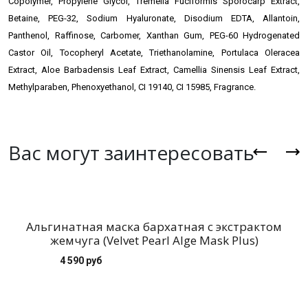
Copolymer, Propylene Glycol, Tremella Fuciformis Sporocarp Extract,
Betaine, PEG-32, Sodium Hyaluronate, Disodium EDTA, Allantoin,
Panthenol, Raffinose, Carbomer, Xanthan Gum, PEG-60 Hydrogenated
Castor Oil, Tocopheryl Acetate, Triethanolamine, Portulaca Oleracea
Extract, Aloe Barbadensis Leaf Extract, Camellia Sinensis Leaf Extract,
Methylparaben, Phenoxyethanol, CI 19140, CI 15985, Fragrance.
Вас могут заинтересовать
Альгинатная маска бархатная с экстрактом
Л
жемчуга (Velvet Pearl Alge Mask Plus)
4 590 руб