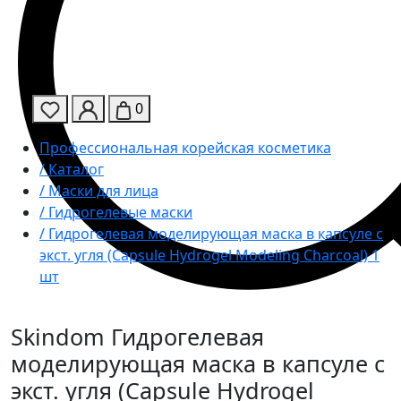
0
Профессиональная корейская косметика
/ Каталог
/ Маски для лица
/ Гидрогелевые маски
/ Гидрогелевая моделирующая маска в капсуле с
экст. угля (Capsule Hydrogel Modeling Charcoal) 1
шт
Skindom
Гидрогелевая
моделирующая маска в капсуле с
экст. угля (Capsule Hydrogel