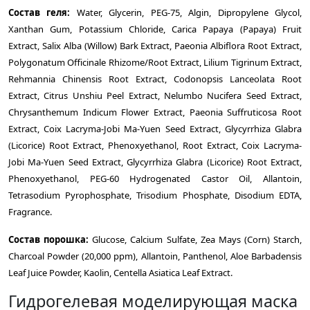
Состав геля:
Water, Glycerin, PEG-75, Algin, Dipropylene Glycol,
Xanthan Gum, Potassium Chloride, Carica Papaya (Papaya) Fruit
Extract, Salix Alba (Willow) Bark Extract, Paeonia Albiflora Root Extract,
Polygonatum Officinale Rhizome/Root
Extract, Lilium Tigrinum Extract,
Rehmannia Chinensis Root Extract, Codonopsis Lanceolata Root
Extract, Citrus Unshiu Peel Extract, Nelumbo Nucifera Seed Extract,
Chrysanthemum Indicum Flower Extract, Paeonia Suffruticosa
Root
Extract, Coix Lacryma-Jobi Ma-Yuen Seed Extract, Glycyrrhiza Glabra
(Licorice) Root Extract, Phenoxyethanol, Root Extract, Coix Lacryma-
Jobi Ma-Yuen Seed Extract, Glycyrrhiza Glabra (Licorice) Root Extract,
Phenoxyethanol,
PEG-60 Hydrogenated Castor Oil, Allantoin,
Tetrasodium Pyrophosphate, Trisodium Phosphate, Disodium EDTA,
Fragrance.
Состав порошка:
Glucose, Calcium Sulfate, Zea Mays (Corn) Starch,
Charcoal Powder (20,000 ppm), Allantoin, Panthenol, Aloe Barbadensis
Leaf Juice Powder, Kaolin, Centella Asiatica Leaf Extract.
Гидрогелевая моделирующая маска