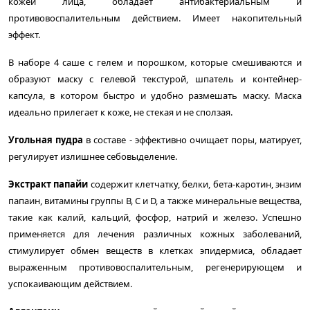
кожей лица, обладает антибактериальным и
противовоспалительным действием.
Имеет накопительный
эффект.
В наборе 4 саше с гелем и порошком, которые смешиваются и
образуют маску с гелевой текстурой, шпатель и контейнер-
капсула, в котором быстро и удобно размешать маску. Маска
идеально прилегает к коже, не стекая и не сползая.
Угольная пудра
в составе - эффективно очищает поры, матирует,
регулирует излишнее себовыделение.
Экстракт папайи
содержит клетчатку, белки, бета-каротин, энзим
папаин, витамины группы В, С и D, а также минеральные вещества,
такие как калий, кальций, фосфор, натрий и железо. Успешно
применяется для лечения различных кожных заболеваний,
стимулирует обмен веществ в клетках эпидермиса, обладает
выраженным противовоспалительным, регенерирующем и
успокаивающим действием.