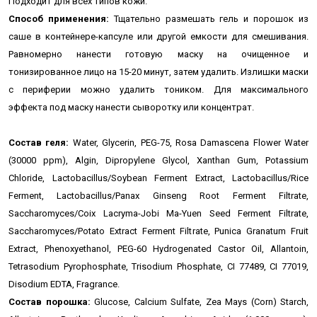
Подходит для всех типов кожи.
Способ применения:
Тщательно размешать гель и порошок из
саше в контейнере-капсуле или другой емкости для смешивания.
Равномерно нанести готовую маску на очищенное и
тонизированное лицо на 15-20 минут, затем удалить. Излишки маски
с периферии можно удалить тоником. Для максимального
эффекта
под маску нанести сыворотку или концентрат.
Состав геля:
Water, Glycerin, PEG-75, Rosa Damascena Flower Water
(30000 ppm), Algin, Dipropylene Glycol, Xanthan Gum, Potassium
Chloride, Lactobacillus/Soybean Ferment Extract, Lactobacillus/Rice
Ferment, Lactobacillus/Panax Ginseng Root Ferment Filtrate,
Saccharomyces/Coix Lacryma-Jobi Ma-Yuen Seed Ferment Filtrate,
Saccharomyces/Potato Extract Ferment Filtrate, Punica Granatum Fruit
Extract, Phenoxyethanol, PEG-60 Hydrogenated Castor Oil, Allantoin,
Tetrasodium Pyrophosphate, Trisodium Phosphate, CI 77489, CI 77019,
Disodium EDTA, Fragrance.
Состав порошка:
Glucose, Calcium Sulfate, Zea Mays (Corn) Starch,