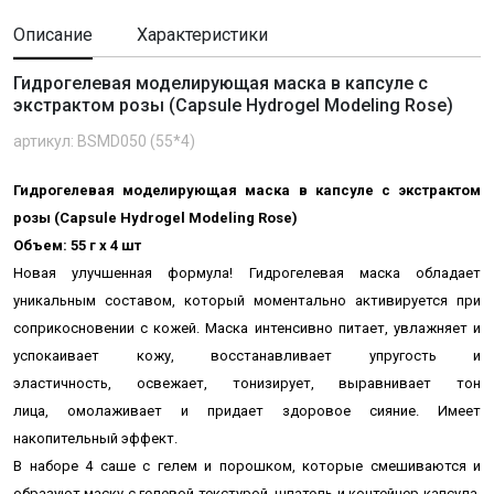
Описание
Характеристики
Гидрогелевая моделирующая маска в капсуле с
экстрактом розы (Capsule Hydrogel Modeling Rose)
артикул: BSMD050 (55*4)
Гидрогелевая моделирующая маска в капсуле с экстрактом
розы (Capsule Hydrogel Modeling Rose)
Объем: 55 г х 4 шт
Новая улучшенная формула! Гидрогелевая маска обладает
уникальным составом, который моментально активируется при
соприкосновении с кожей. Маска интенсивно питает, увлажняет и
успокаивает кожу, восстанавливает упругость и
эластичность, освежает, тонизирует, выравнивает тон
лица, омолаживает и придает здоровое сияние.
Имеет
накопительный эффект.
В наборе 4 саше с гелем и порошком, которые смешиваются и
образуют маску с гелевой текстурой, шпатель и контейнер-капсула,